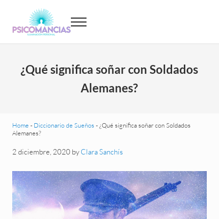
Saltar al contenido principal
Skip to header left navigation
Skip to site footer
Menu
Psicomancias
Psicomancias
¿Qué significa soñar con Soldados
Alemanes?
Home
-
Diccionario de Sueños
-
¿Qué significa soñar con Soldados
Alemanes?
2 diciembre, 2020
by
Clara Sanchís