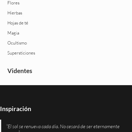
Flores
Hierbas
Hojas de té
Magia
Ocultismo
Supersticiones
Videntes
Inspiración
“El sol se renueva cada día. No cesará de ser eternamente