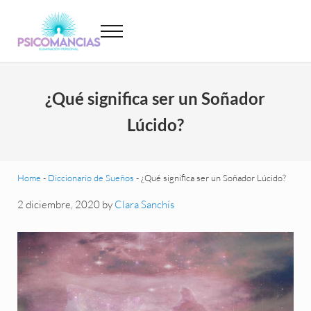
Saltar al contenido principal
Skip to header left navigation
Skip to site footer
Menu
Psicomancias
Psicomancias
¿Qué significa ser un Soñador
Lúcido?
Home
-
Diccionario de Sueños
-
¿Qué significa ser un Soñador Lúcido?
2 diciembre, 2020
by
Clara Sanchís