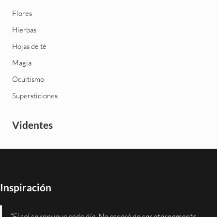
Flores
Hierbas
Hojas de té
Magia
Ocultismo
Supersticiones
Videntes
Inspiración
“El sol se renueva cada día. No cesará de ser eternamente