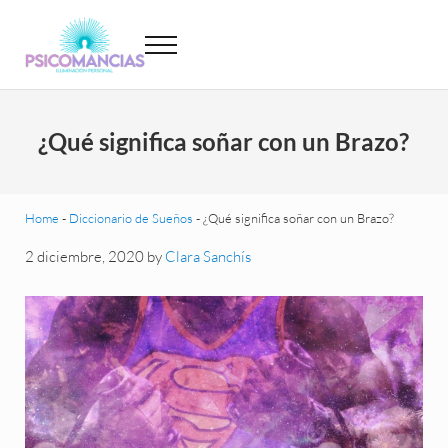
Saltar al contenido principal
Skip to header left navigation
Skip to site footer
Menu
Psicomancias
Psicomancias
¿Qué significa soñar con un Brazo?
Home
-
Diccionario de Sueños
-
¿Qué significa soñar con un Brazo?
2 diciembre, 2020
by
Clara Sanchís