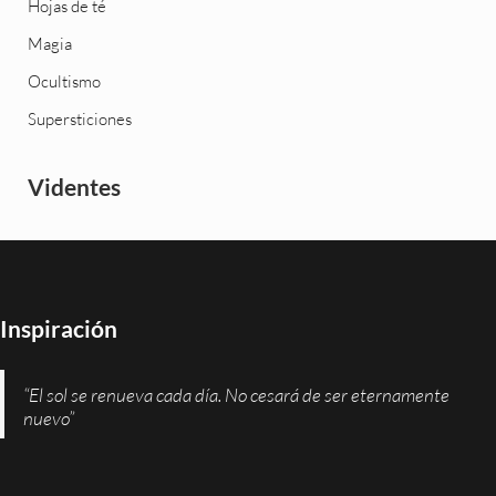
Hojas de té
Magia
Ocultismo
Supersticiones
Videntes
Inspiración
“El sol se renueva cada día. No cesará de ser eternamente
nuevo”