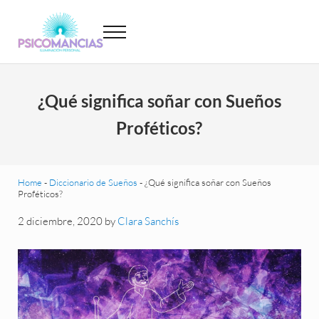
Saltar al contenido principal
Skip to header left navigation
Skip to site footer
Menu
Psicomancias
Psicomancias
¿Qué significa soñar con Sueños
Proféticos?
Home
-
Diccionario de Sueños
-
¿Qué significa soñar con Sueños
Proféticos?
2 diciembre, 2020
by
Clara Sanchís