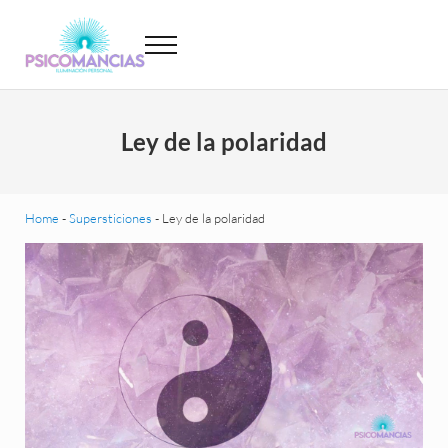
Saltar al contenido principal
Skip to header left navigation
Skip to site footer
Menu
Psicomancias
Psicomancias
Ley de la polaridad
Home
-
Supersticiones
-
Ley de la polaridad