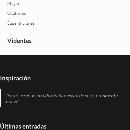
Magia
Ocultismo
Supersticiones
Videntes
Inspiración
“El sol se renueva cada día. No cesará de ser eternamente
nuevo”
Últimas entradas