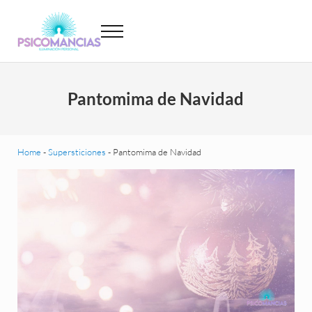
Saltar al contenido principal
Skip to header left navigation
Skip to site footer
Menu
Psicomancias
Psicomancias
Pantomima de Navidad
Home
-
Supersticiones
-
Pantomima de Navidad