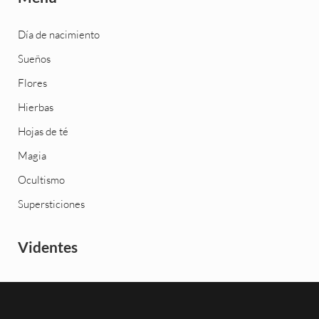
Día de nacimiento
Sueños
Flores
Hierbas
Hojas de té
Magia
Ocultismo
Supersticiones
Videntes