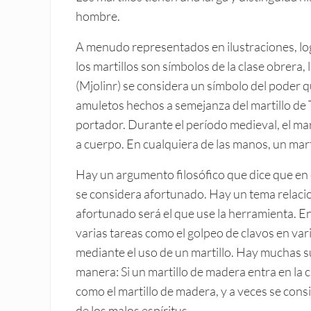
hombre.
A menudo representados en ilustraciones, log
los martillos son símbolos de la clase obrera, l
(Mjolinr) se considera un símbolo del poder q
amuletos hechos a semejanza del martillo de 
portador. Durante el período medieval, el ma
a cuerpo. En cualquiera de las manos, un marti
Hay un argumento filosófico que dice que en c
se considera afortunado. Hay un tema relacio
afortunado será el que use la herramienta. En 
varias tareas como el golpeo de clavos en var
mediante el uso de un martillo. Hay muchas su
manera: Si un martillo de madera entra en la 
como el martillo de madera, y a veces se cons
de los malos espíritus.