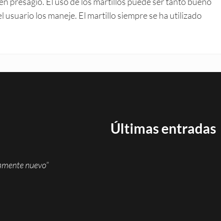
en presagio. El uso de los martillos puede ser tanto bueno
usuario los maneje. El martillo siempre se ha utilizado
Últimas entradas
namente nuevo”