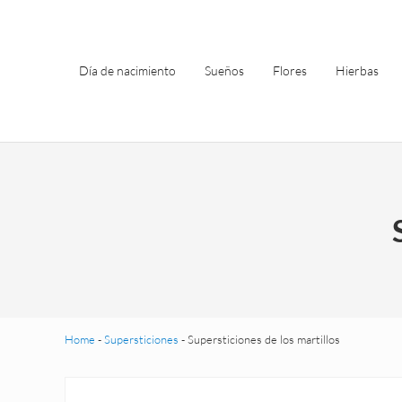
Saltar al contenido principal
Skip to header left navigation
Skip to site footer
Día de nacimiento
Sueños
Flores
Hierbas
Home
-
Supersticiones
-
Supersticiones de los martillos