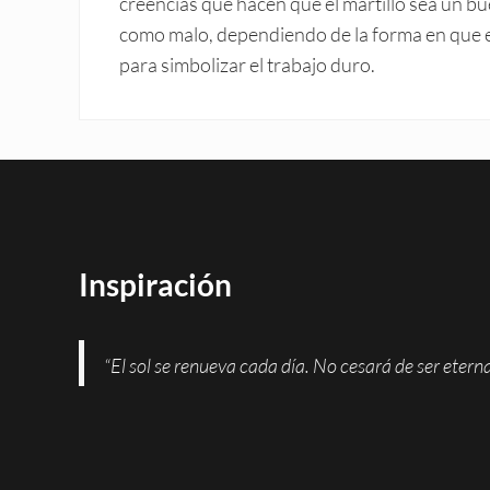
creencias que hacen que el martillo sea un bu
como malo, dependiendo de la forma en que el 
para simbolizar el trabajo duro.
Inspiración
“El sol se renueva cada día. No cesará de ser eter