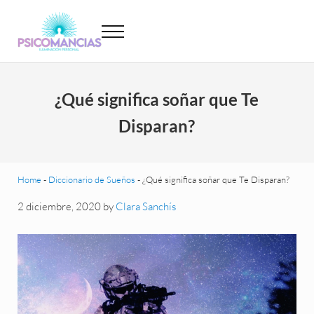
Saltar al contenido principal
Skip to header left navigation
Skip to site footer
Menu
Psicomancias
Psicomancias
¿Qué significa soñar que Te
Disparan?
Home
-
Diccionario de Sueños
-
¿Qué significa soñar que Te Disparan?
2 diciembre, 2020
by
Clara Sanchís