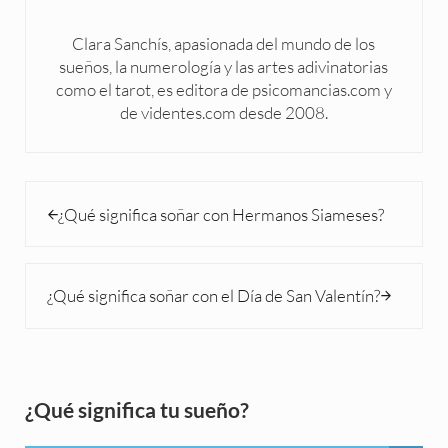
Clara Sanchís, apasionada del mundo de los
sueños, la numerología y las artes adivinatorias
como el tarot, es editora de psicomancias.com y
de videntes.com desde 2008.
Entrada anterior:
¿Qué significa soñar con Hermanos Siameses?
Siguiente entrada:
¿Qué significa soñar con el Día de San Valentín?
Sidebar
¿Qué significa tu sueño?