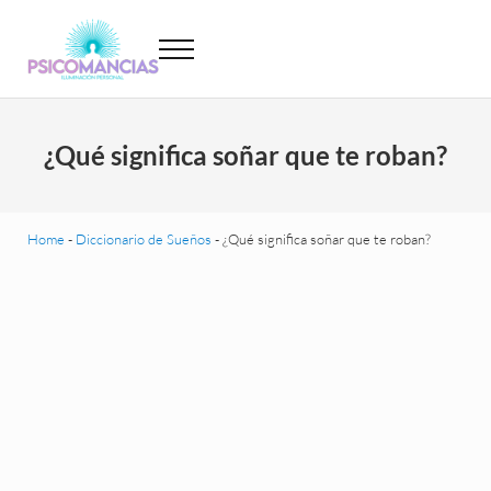
Saltar al contenido principal
Skip to header left navigation
Skip to site footer
Menu
Psicomancias
Psicomancias
¿Qué significa soñar que te roban?
Home
-
Diccionario de Sueños
-
¿Qué significa soñar que te roban?