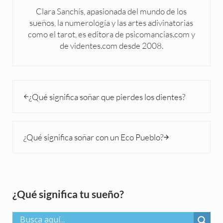
Clara Sanchís, apasionada del mundo de los
sueños, la numerología y las artes adivinatorias
como el tarot, es editora de psicomancias.com y
de videntes.com desde 2008.
Entrada anterior:
¿Qué significa soñar que pierdes los dientes?
Siguiente entrada:
¿Qué significa soñar con un Eco Pueblo?
Sidebar
¿Qué significa tu sueño?