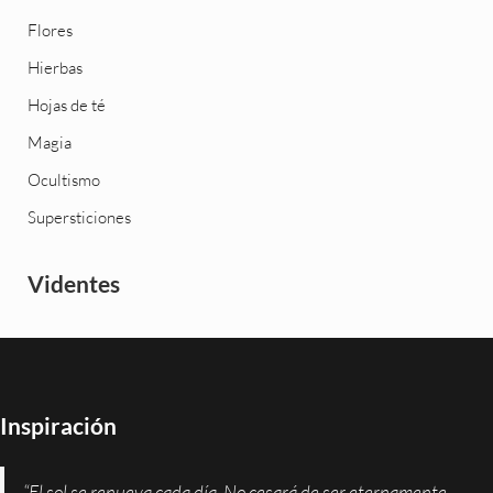
Flores
Hierbas
Hojas de té
Magia
Ocultismo
Supersticiones
Videntes
Inspiración
“El sol se renueva cada día. No cesará de ser eternamente