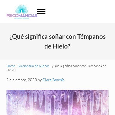
Saltar al contenido principal
Skip to header left navigation
Skip to site footer
Menu
Psicomancias
Psicomancias
¿Qué significa soñar con Témpanos
de Hielo?
Home
-
Diccionario de Sueños
-
¿Qué significa soñar con Témpanos de
Hielo?
2 diciembre, 2020
by
Clara Sanchís