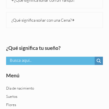
¿Qué significa soñar con un Yanqui?
Siguiente entrada:
¿Qué significa soñar con una Cena?
Sidebar
¿Qué significa tu sueño?
Menú
Día de nacimiento
Sueños
Flores