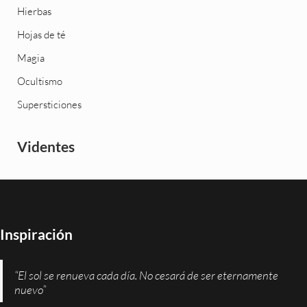
Hierbas
Hojas de té
Magia
Ocultismo
Supersticiones
Videntes
Inspiración
“El sol se renueva cada día. No cesará de ser eternamente
nuevo”