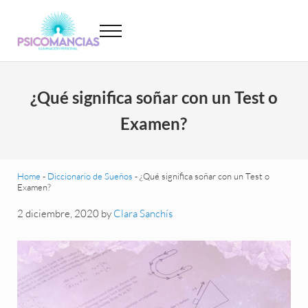
Saltar al contenido principal
Skip to header left navigation
Skip to site footer
Menu
Psicomancias
Psicomancias
¿Qué significa soñar con un Test o
Examen?
Home
-
Diccionario de Sueños
-
¿Qué significa soñar con un Test o
Examen?
2 diciembre, 2020
by
Clara Sanchís