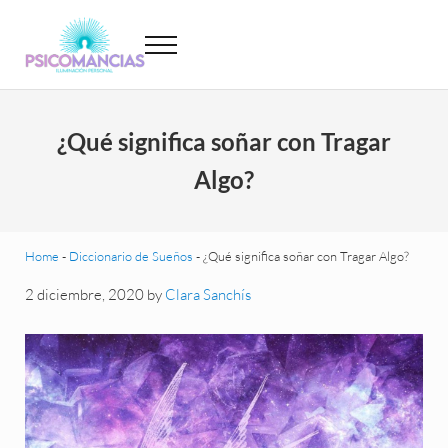
Saltar al contenido principal
Skip to header left navigation
Skip to site footer
Menu
Psicomancias
Psicomancias
¿Qué significa soñar con Tragar
Algo?
Home
-
Diccionario de Sueños
-
¿Qué significa soñar con Tragar Algo?
2 diciembre, 2020
by
Clara Sanchís