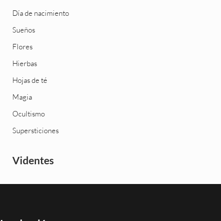
Día de nacimiento
Sueños
Flores
Hierbas
Hojas de té
Magia
Ocultismo
Supersticiones
Videntes