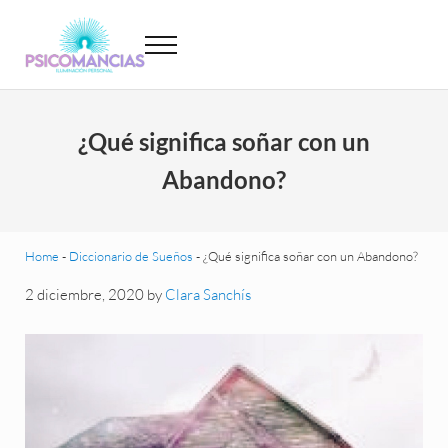
Saltar al contenido principal
Skip to header left navigation
Skip to site footer
Menu
Psicomancias
Psicomancias
¿Qué significa soñar con un
Abandono?
Home
-
Diccionario de Sueños
-
¿Qué significa soñar con un Abandono?
2 diciembre, 2020
by
Clara Sanchís