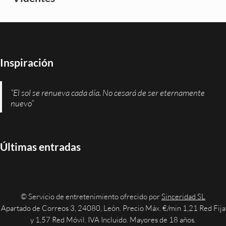
Inspiración
“El sol se renueva cada día. No cesará de ser eternamente
nuevo”
Últimas entradas
© Servicio de entretenimiento ofrecido por
Sinceridad SL
Apartado de Correos 3, 24080, León. Precio Máx. €/min 1,21 Red Fija
y 1,57 Red Móvil. IVA Incluido. Mayores de 18 años.