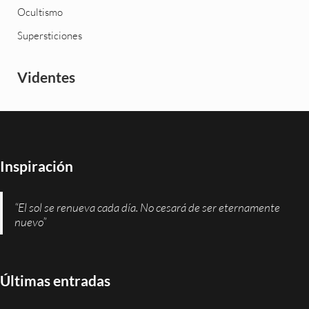
Ocultismo
Supersticiones
Videntes
Inspiración
“El sol se renueva cada día. No cesará de ser eternamente
nuevo”
Últimas entradas