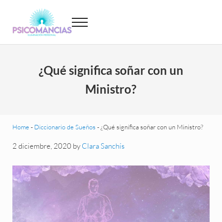
Saltar al contenido principal
Skip to header left navigation
Skip to site footer
Menu
Psicomancias
Psicomancias
¿Qué significa soñar con un
Ministro?
Home
-
Diccionario de Sueños
-
¿Qué significa soñar con un Ministro?
2 diciembre, 2020
by
Clara Sanchís