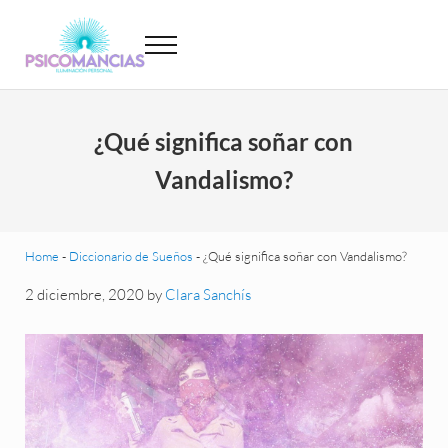
Saltar al contenido principal
Skip to header left navigation
Skip to site footer
Menu
Psicomancias
Psicomancias
¿Qué significa soñar con
Vandalismo?
Home
-
Diccionario de Sueños
-
¿Qué significa soñar con Vandalismo?
2 diciembre, 2020
by
Clara Sanchís