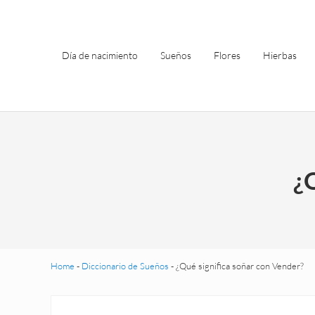
Saltar al contenido principal
Skip to header left navigation
Skip to site footer
Día de nacimiento
Sueños
Flores
Hierbas
¿
Home
-
Diccionario de Sueños
-
¿Qué significa soñar con Vender?