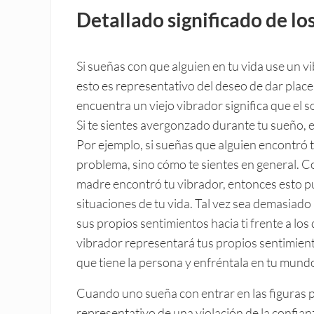
Detallado significado de lo
Si sueñas con que alguien en tu vida use un v
esto es representativo del deseo de dar place
encuentra un viejo vibrador significa que el
Si te sientes avergonzado durante tu sueño, e
Por ejemplo, si sueñas que alguien encontró t
problema, sino cómo te sientes en general. Co
madre encontró tu vibrador, entonces esto pu
situaciones de tu vida. Tal vez sea demasiad
sus propios sentimientos hacia ti frente a l
vibrador representará tus propios sentimiento
que tiene la persona y enfréntala en tu mund
Cuando uno sueña con entrar en las figuras 
representativo de una violación de la confian