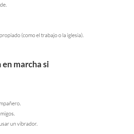
de.
ropiado (como el trabajo o la iglesia).
n en marcha si
ompañero.
amigos.
usar un vibrador.