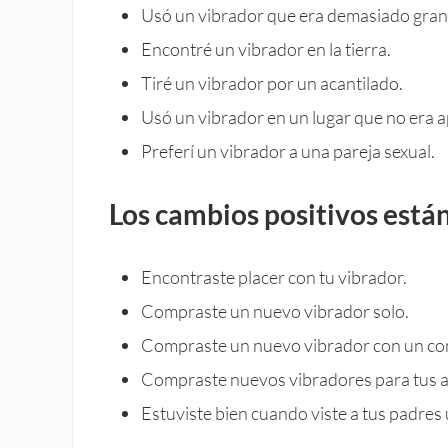
Usó un vibrador que era demasiado gran
Encontré un vibrador en la tierra.
Tiré un vibrador por un acantilado.
Usó un vibrador en un lugar que no era ap
Preferí un vibrador a una pareja sexual.
Los cambios positivos está
Encontraste placer con tu vibrador.
Compraste un nuevo vibrador solo.
Compraste un nuevo vibrador con un c
Compraste nuevos vibradores para tus 
Estuviste bien cuando viste a tus padres 