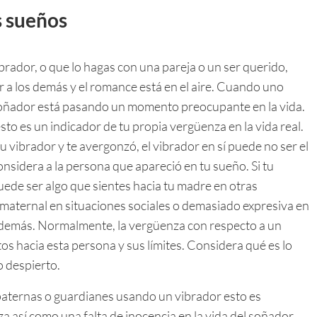
s sueños
ibrador, o que lo hagas con una pareja o un ser querido,
r a los demás y el romance está en el aire. Cuando uno
 soñador está pasando un momento preocupante en la vida.
sto es un indicador de tu propia vergüenza en la vida real.
u vibrador y te avergonzó, el vibrador en sí puede no ser el
nsidera a la persona que apareció en tu sueño. Si tu
ede ser algo que sientes hacia tu madre en otras
o maternal en situaciones sociales o demasiado expresiva en
os demás. Normalmente, la vergüenza con respecto a un
s hacia esta persona y sus límites. Considera qué es lo
o despierto.
paternas o guardianes usando un vibrador esto es
za así como una falta de inocencia en la vida del soñador