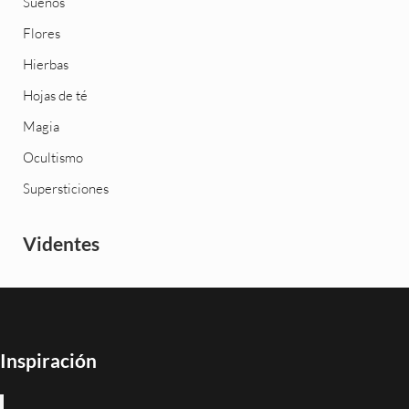
Sueños
Flores
Hierbas
Hojas de té
Magia
Ocultismo
Supersticiones
Videntes
Inspiración