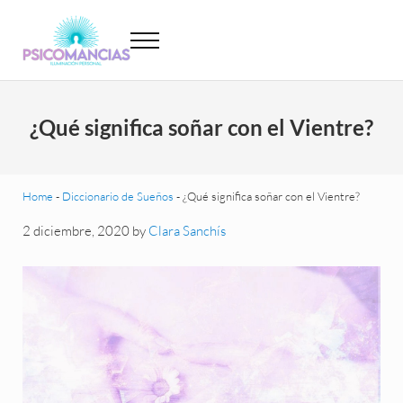
Saltar al contenido principal
Skip to header left navigation
Skip to site footer
Menu
Psicomancias
Psicomancias
¿Qué significa soñar con el Vientre?
Home
-
Diccionario de Sueños
-
¿Qué significa soñar con el Vientre?
2 diciembre, 2020
by
Clara Sanchís