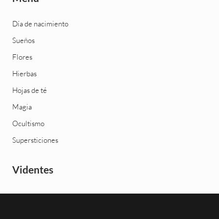
Día de nacimiento
Sueños
Flores
Hierbas
Hojas de té
Magia
Ocultismo
Supersticiones
Videntes