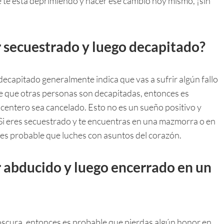
ue te está deprimiendo y hacer ese cambio hoy mismo, ¡sin
r secuestrado y luego decapitado?
decapitado generalmente indica que vas a sufrir algún fallo
de que otras personas son decapitadas, entonces es
entero sea cancelado. Esto no es un sueño positivo y
Si eres secuestrado y te encuentras en una mazmorra o en
es probable que luches con asuntos del corazón.
r abducido y luego encerrado en un
oscura, entonces es probable que pierdas algún honor en