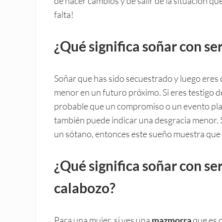
de hacer cambios y de salir de la situación q
falta!
¿Qué significa soñar con se
Soñar que has sido secuestrado
y luego eres 
menor en un futuro próximo. Si eres testigo 
probable que un compromiso o un evento plac
también puede indicar una desgracia menor. 
un sótano, entonces este sueño muestra que 
¿Qué significa soñar con se
calabozo?
Para una mujer, si ves una
mazmorra
que es 