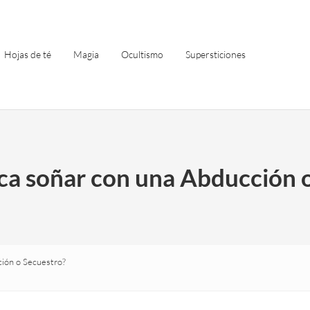
Hojas de té
Magia
Ocultismo
Supersticiones
ica soñar con una Abducción 
ción o Secuestro?