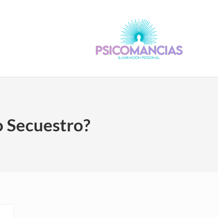
Psicomancias
Psicomancias
o Secuestro?
Sidebar