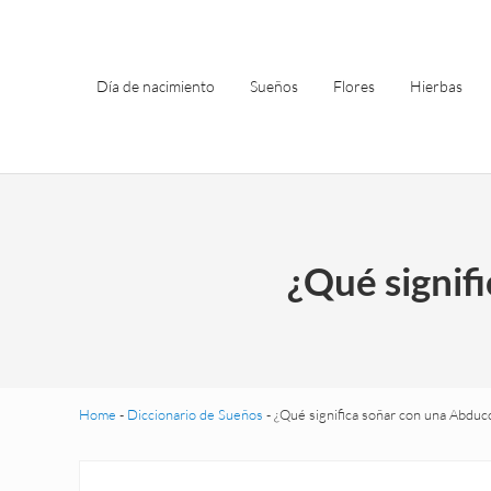
Saltar al contenido principal
Skip to header left navigation
Skip to site footer
Día de nacimiento
Sueños
Flores
Hierbas
¿Qué signif
Home
-
Diccionario de Sueños
-
¿Qué significa soñar con una Abduc