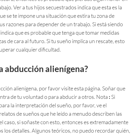
abajo. Ver a tus hijos secuestrados indica que esta es la
ue se te impone una situación que estira tu zona de
sus razones para depender de un trabajo. Si está siendo
o indica que es probable que tenga que tomar medidas
 de cara al futuro. Si tu sueño implica un rescate, esto
uperar cualquier dificultad.
na abducción alienígena?
cción alienígena, por favor visite esta página. Soñar que
tra de tu voluntad o para abducir a otros. Nota
:
Si
ara la interpretación del sueño, por favor, ve el
 relatos de sueños que he leído a menudo describen las
s el caso, si soñaste con esto, entonces es extremadamente
s los detalles. Algunos teóricos, no puedo recordar quién,