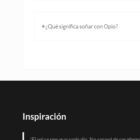
Entrada anterior:
¿Qué significa soñar con Opio?
Inspiración
“El sol se renueva cada día. No cesará de ser eter