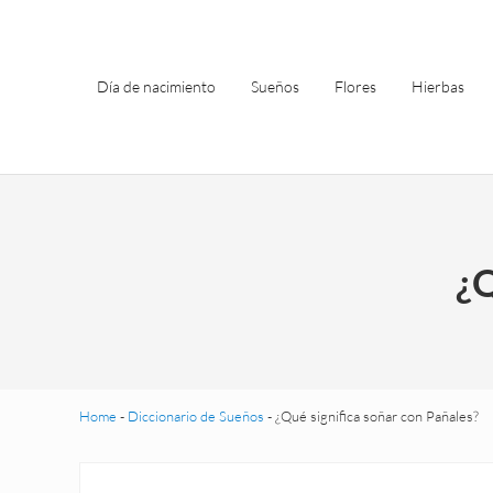
Saltar al contenido principal
Skip to header left navigation
Skip to site footer
Día de nacimiento
Sueños
Flores
Hierbas
¿Q
Home
-
Diccionario de Sueños
-
¿Qué significa soñar con Pañales?