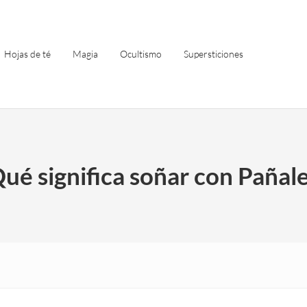
Hojas de té
Magia
Ocultismo
Supersticiones
ué significa soñar con Pañal