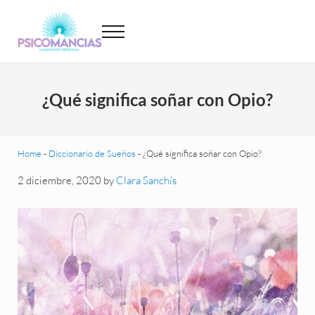
Saltar al contenido principal
Skip to header left navigation
Skip to site footer
Menu
Psicomancias
Psicomancias
¿Qué significa soñar con Opio?
Home
-
Diccionario de Sueños
-
¿Qué significa soñar con Opio?
2 diciembre, 2020
by
Clara Sanchís