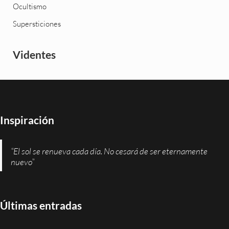
Ocultismo
Supersticiones
Videntes
Inspiración
“El sol se renueva cada día. No cesará de ser eternamente
nuevo”
Últimas entradas