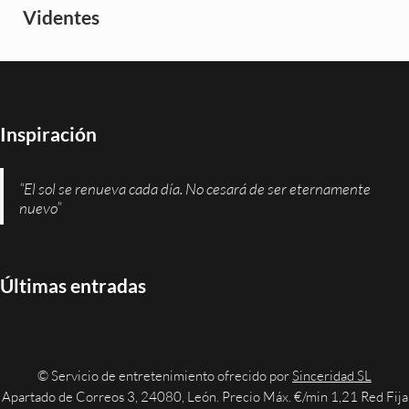
Videntes
Inspiración
“El sol se renueva cada día. No cesará de ser eternamente
nuevo”
Últimas entradas
© Servicio de entretenimiento ofrecido por
Sinceridad SL
Apartado de Correos 3, 24080, León. Precio Máx. €/min 1,21 Red Fija