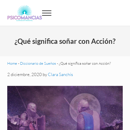
Saltar al contenido principal
Skip to header left navigation
Skip to site footer
Menu
Psicomancias
Psicomancias
¿Qué significa soñar con Acción?
Home
-
Diccionario de Sueños
-
¿Qué significa soñar con Acción?
2 diciembre, 2020
by
Clara Sanchís