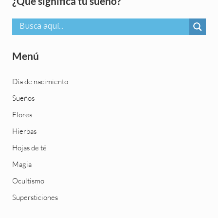
Sidebar
¿Qué significa tu sueño?
Menú
Día de nacimiento
Sueños
Flores
Hierbas
Hojas de té
Magia
Ocultismo
Supersticiones