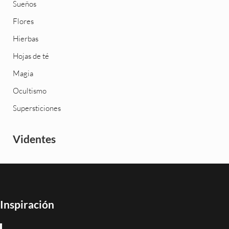
Sueños
Flores
Hierbas
Hojas de té
Magia
Ocultismo
Supersticiones
Videntes
Inspiración