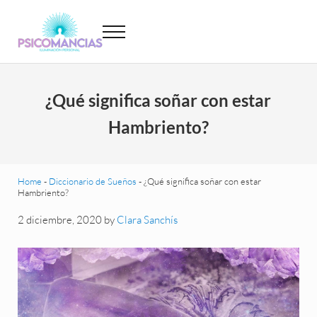
Saltar al contenido principal
Skip to header left navigation
Skip to site footer
Menu
Psicomancias
Psicomancias
¿Qué significa soñar con estar
Hambriento?
Home
-
Diccionario de Sueños
-
¿Qué significa soñar con estar
Hambriento?
2 diciembre, 2020
by
Clara Sanchís