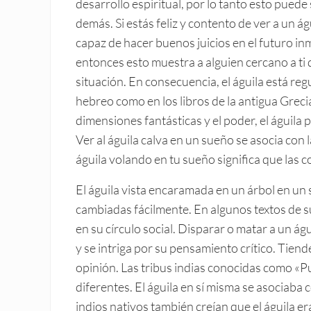
desarrollo espiritual, por lo tanto esto puede
demás. Si estás feliz y contento de ver a un 
capaz de hacer buenos juicios en el futuro inme
entonces esto muestra a alguien cercano a ti
situación. En consecuencia, el águila está r
hebreo como en los libros de la antigua Grecia,
dimensiones fantásticas y el poder, el águila p
Ver al águila calva en un sueño se asocia con 
águila volando en tu sueño significa que las c
El águila vista encaramada en un árbol en un
cambiadas fácilmente. En algunos textos de s
en su círculo social. Disparar o matar a un á
y se intriga por su pensamiento crítico. Tien
opinión. Las tribus indias conocidas como «Pu
diferentes. El águila en sí misma se asociaba c
indios nativos también creían que el águila e