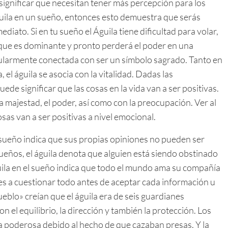
 significar que necesitan tener más percepción para los
águila en un sueño, entonces esto demuestra que serás
diato. Si en tu sueño el Águila tiene dificultad para volar,
 que es dominante y pronto perderá el poder en una
egularmente conectada con ser un símbolo sagrado. Tanto en
 el águila se asocia con la vitalidad. Dadas las
uede significar que las cosas en la vida van a ser positivas.
la majestad, el poder, así como con la preocupación. Ver al
osas van a ser positivas a nivel emocional.
 sueño indica que sus propias opiniones no pueden ser
ueños, el águila denota que alguien está siendo obstinado
guila en el sueño indica que todo el mundo ama su compañía
des a cuestionar todo antes de aceptar cada información u
eblo» creían que el águila era de seis guardianes
on el equilibrio, la dirección y también la protección. Los
ra poderosa debido al hecho de que cazaban presas. Y la