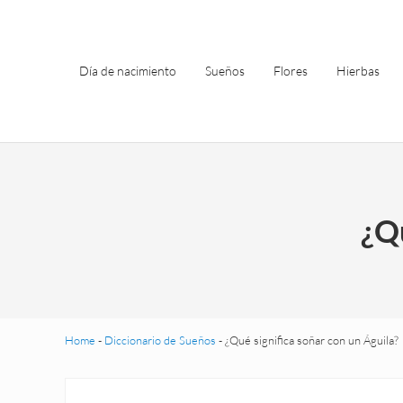
Saltar al contenido principal
Skip to header left navigation
Skip to site footer
Día de nacimiento
Sueños
Flores
Hierbas
¿Qu
Home
-
Diccionario de Sueños
-
¿Qué significa soñar con un Águila?