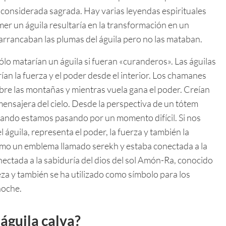
 considerada sagrada. Hay varias leyendas espirituales
mer un águila resultaría en la transformación en un
 arrancaban las plumas del águila pero no las mataban.
 sólo matarían un águila si fueran «curanderos». Las águilas
rían la fuerza y el poder desde el interior. Los chamanes
sobre las montañas y mientras vuela gana el poder. Creían
mensajera del cielo. Desde la perspectiva de un tótem
uando estamos pasando por un momento difícil. Si nos
águila, representa el poder, la fuerza y también la
como un emblema llamado serekh y estaba conectada a la
onectada a la sabiduría del dios del sol Amón-Ra, conocido
za y también se ha utilizado como símbolo para los
noche.
 águila calva?