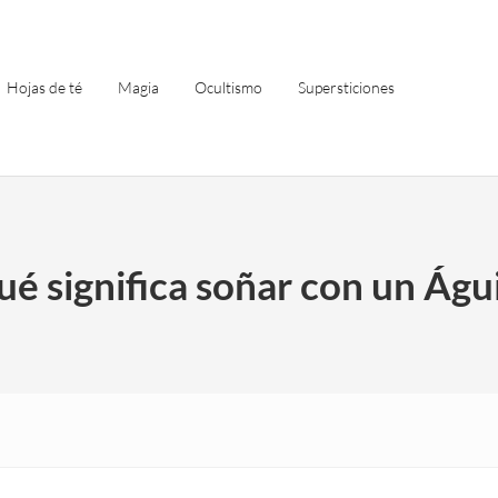
Hojas de té
Magia
Ocultismo
Supersticiones
é significa soñar con un Águ