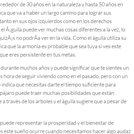
 alrededor de 30 años en la naturaleza y hasta 50 años en
fica que va a haber un largo camino para lograr sus
r tanto en sus ojos izquierdos como en los derechos
l Ã¡guila puede ver muchas cosas diferentes a la vez, lo
uizÃ¡s no podrÃa ver en la vida. Como el águila utiliza su
ica que la armonía es probable que sea tuya si ves este
que eres persistente en tus metas.
 durante muchos años y puede significar que te sientes un
Es hora de seguir viviendo como en el pasado, pero con un
indica que necesitas darte el tiempo suficiente para
e pájaro puede traer muchas posibilidades que están
ue a través de los árboles y el águila sugiere que a pesar de
e puede representar la prosperidad y el bienestar de
es este sueño ocurre cuando necesitamos hacer algo audaz