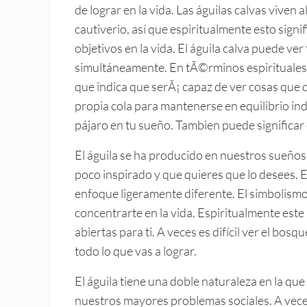
de lograr en la vida. Las águilas calvas viven
cautiverio, así que espiritualmente esto signi
objetivos en la vida. El águila calva puede ve
simultáneamente. En tÃ©rminos espirituales e
que indica que serÃ¡ capaz de ver cosas que q
propia cola para mantenerse en equilibrio ind
pájaro en tu sueño. Tambien puede significar 
El águila se ha producido en nuestros sueños
poco inspirado y que quieres que lo desees. 
enfoque ligeramente diferente. El simbolismo 
concentrarte en la vida. Espiritualmente est
abiertas para ti. A veces es difícil ver el bosq
todo lo que vas a lograr.
El águila tiene una doble naturaleza en la qu
nuestros mayores problemas sociales. A vec