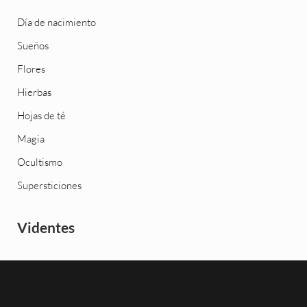
Día de nacimiento
Sueños
Flores
Hierbas
Hojas de té
Magia
Ocultismo
Supersticiones
Videntes