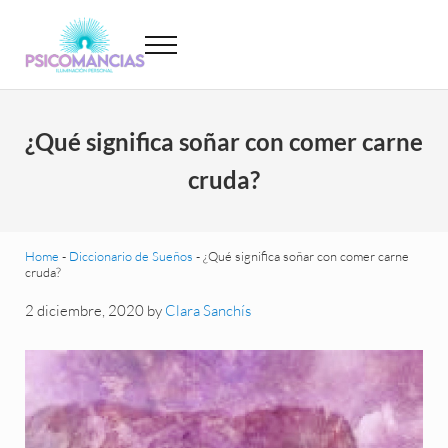
Saltar al contenido principal
Skip to header left navigation
Skip to site footer
Menu
Psicomancias
Psicomancias
¿Qué significa soñar con comer carne
cruda?
Home
-
Diccionario de Sueños
-
¿Qué significa soñar con comer carne
cruda?
2 diciembre, 2020
by
Clara Sanchís