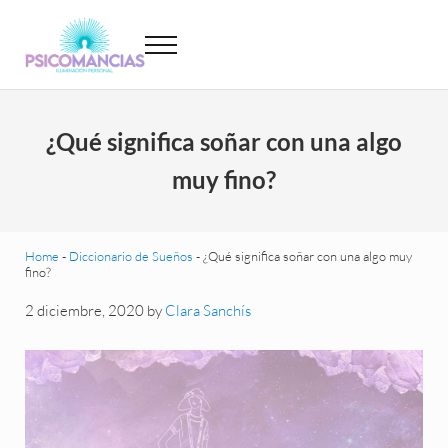
Saltar al contenido principal
Skip to header left navigation
Skip to site footer
Menu
Psicomancias
Psicomancias
¿Qué significa soñar con una algo
muy fino?
Home
-
Diccionario de Sueños
-
¿Qué significa soñar con una algo muy
fino?
2 diciembre, 2020
by
Clara Sanchís