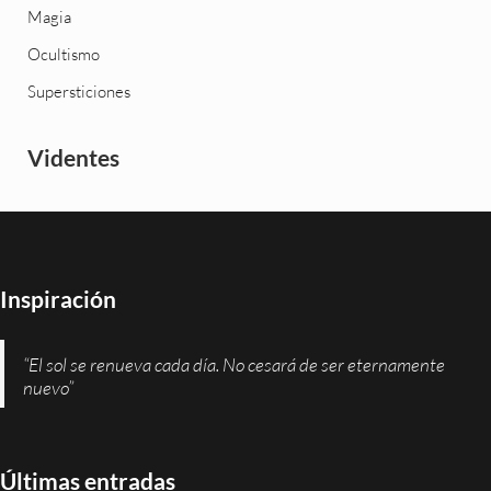
Magia
Ocultismo
Supersticiones
Videntes
Inspiración
“El sol se renueva cada día. No cesará de ser eternamente
nuevo”
Últimas entradas