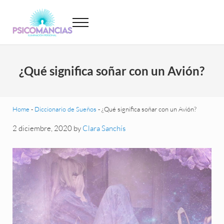
Saltar al contenido principal
Skip to header left navigation
Skip to site footer
Menu
Psicomancias
Psicomancias
¿Qué significa soñar con un Avión?
Home
-
Diccionario de Sueños
-
¿Qué significa soñar con un Avión?
2 diciembre, 2020
by
Clara Sanchís