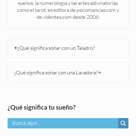
sueños, la numerología y las artes adivinatorias
como el tarot, es editora de psicomancias.com y
de videntes.com desde 2008.
Entrada anterior:
¿Qué significa soñar con un Taladro?
Siguiente entrada:
¿Qué significa soñar con una Lavadora?
Sidebar
¿Qué significa tu sueño?