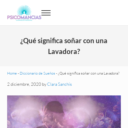
Saltar al contenido principal
Skip to header left navigation
Skip to site footer
Menu
Psicomancias
Psicomancias
¿Qué significa soñar con una
Lavadora?
Home
-
Diccionario de Sueños
-
¿Qué significa soñar con una Lavadora?
2 diciembre, 2020
by
Clara Sanchís