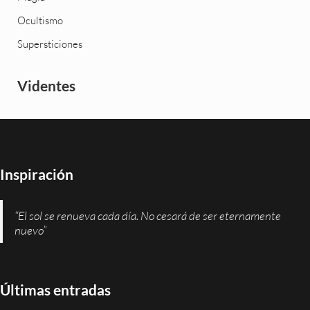
Ocultismo
Supersticiones
Videntes
Inspiración
“El sol se renueva cada día. No cesará de ser eternamente
nuevo”
Últimas entradas