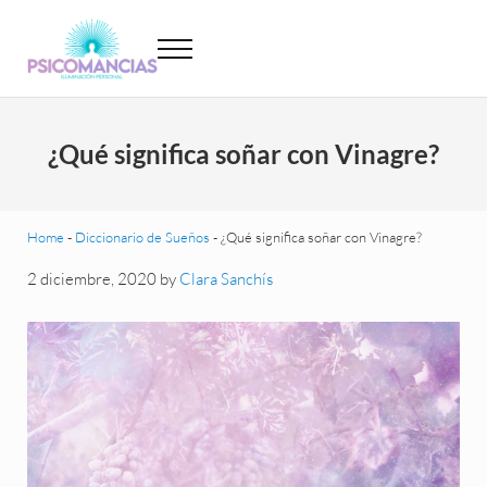
Saltar al contenido principal
Skip to header left navigation
Skip to site footer
Menu
Psicomancias
Psicomancias
¿Qué significa soñar con Vinagre?
Home
-
Diccionario de Sueños
-
¿Qué significa soñar con Vinagre?
2 diciembre, 2020
by
Clara Sanchís