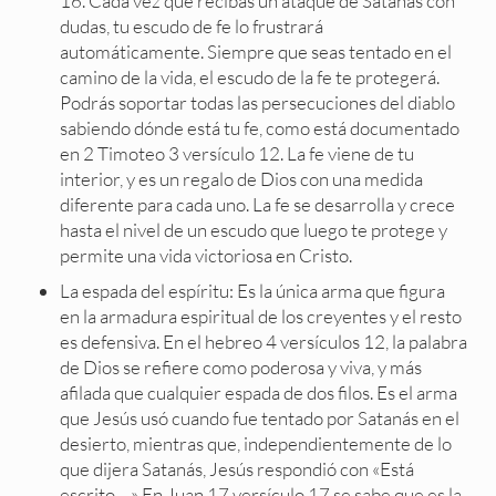
16. Cada vez que recibas un ataque de Satanás con
dudas, tu escudo de fe lo frustrará
automáticamente. Siempre que seas tentado en el
camino de la vida, el escudo de la fe te protegerá.
Podrás soportar todas las persecuciones del diablo
sabiendo dónde está tu fe, como está documentado
en 2 Timoteo 3 versículo 12. La fe viene de tu
interior, y es un regalo de Dios con una medida
diferente para cada uno. La fe se desarrolla y crece
hasta el nivel de un escudo que luego te protege y
permite una vida victoriosa en Cristo.
La espada del espíritu: Es la única arma que figura
en la armadura espiritual de los creyentes y el resto
es defensiva. En el hebreo 4 versículos 12, la palabra
de Dios se refiere como poderosa y viva, y más
afilada que cualquier espada de dos filos. Es el arma
que Jesús usó cuando fue tentado por Satanás en el
desierto, mientras que, independientemente de lo
que dijera Satanás, Jesús respondió con «Está
escrito….» En Juan 17 versículo 17 se sabe que es la