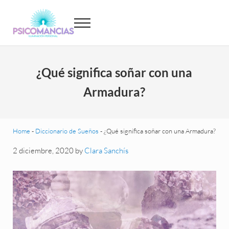
Saltar al contenido principal
Skip to header left navigation
Skip to site footer
Menu
Psicomancias
Psicomancias
¿Qué significa soñar con una
Armadura?
Home
-
Diccionario de Sueños
-
¿Qué significa soñar con una Armadura?
2 diciembre, 2020
by
Clara Sanchís