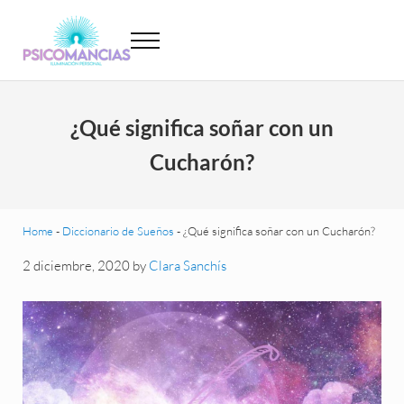
Saltar al contenido principal
Skip to header left navigation
Skip to site footer
Menu
Psicomancias
Psicomancias
¿Qué significa soñar con un
Cucharón?
Home
-
Diccionario de Sueños
-
¿Qué significa soñar con un Cucharón?
2 diciembre, 2020
by
Clara Sanchís