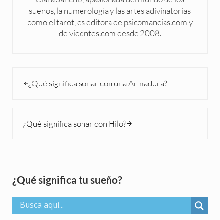
sueños, la numerología y las artes adivinatorias
como el tarot, es editora de psicomancias.com y
de videntes.com desde 2008.
Entrada anterior:
¿Qué significa soñar con una Armadura?
Siguiente entrada:
¿Qué significa soñar con Hilo?
Sidebar
¿Qué significa tu sueño?