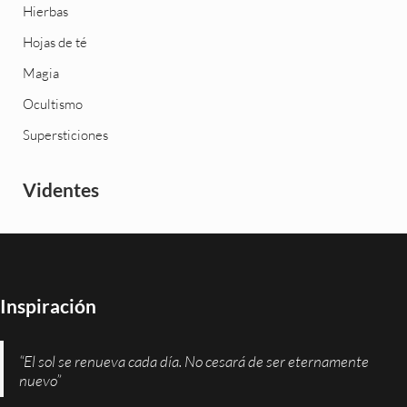
Hierbas
Hojas de té
Magia
Ocultismo
Supersticiones
Videntes
Inspiración
“El sol se renueva cada día. No cesará de ser eternamente
nuevo”