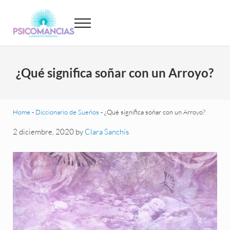
Saltar al contenido principal
Skip to header left navigation
Skip to site footer
Menu
Psicomancias
Psicomancias
¿Qué significa soñar con un Arroyo?
Home
-
Diccionario de Sueños
-
¿Qué significa soñar con un Arroyo?
2 diciembre, 2020
by
Clara Sanchís