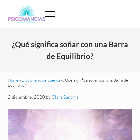
Saltar al contenido principal
Skip to header left navigation
Skip to site footer
Menu
Psicomancias
Psicomancias
¿Qué significa soñar con una Barra
de Equilibrio?
Home
-
Diccionario de Sueños
-
¿Qué significa soñar con una Barra de
Equilibrio?
2 diciembre, 2020
by
Clara Sanchís