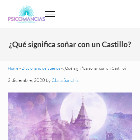
Saltar al contenido principal
Skip to header left navigation
Skip to site footer
Menu
Psicomancias
Psicomancias
¿Qué significa soñar con un Castillo?
Home
-
Diccionario de Sueños
-
¿Qué significa soñar con un Castillo?
2 diciembre, 2020
by
Clara Sanchís