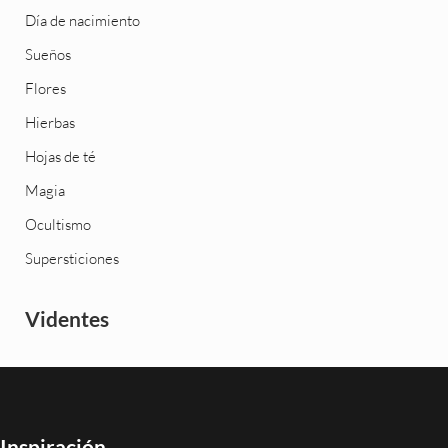
Día de nacimiento
Sueños
Flores
Hierbas
Hojas de té
Magia
Ocultismo
Supersticiones
Videntes
Inspiración