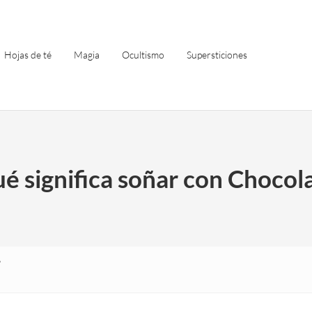
Hojas de té
Magia
Ocultismo
Supersticiones
é significa soñar con Chocol
?