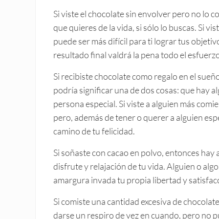
Si viste el chocolate sin envolver pero no lo 
que quieres de la vida, si sólo lo buscas. Si 
puede ser más difícil para ti lograr tus obje
resultado final valdrá la pena todo el esfuerzo 
Si recibiste chocolate como regalo en el sue
podría significar una de dos cosas: que hay a
persona especial. Si viste a alguien más comie
pero, además de tener o querer a alguien espe
camino de tu felicidad.
Si soñaste con cacao en polvo, entonces hay 
disfrute y relajación de tu vida. Alguien o algo
amargura invada tu propia libertad y satisfac
Si comiste una cantidad excesiva de chocolat
darse un respiro de vez en cuando, pero no p