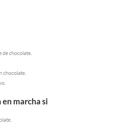
e de chocolate.
n chocolate.
vo.
n en marcha si
olate.