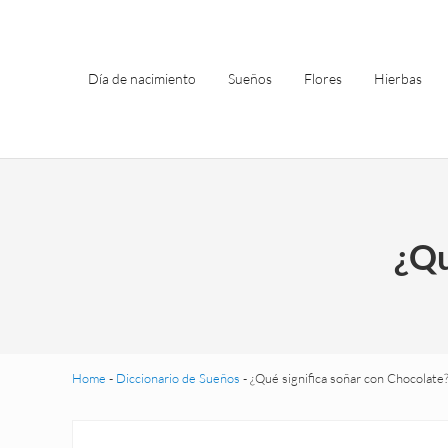
Saltar al contenido principal
Skip to header left navigation
Skip to site footer
Día de nacimiento
Sueños
Flores
Hierbas
¿Qu
Home
-
Diccionario de Sueños
-
¿Qué significa soñar con Chocolate