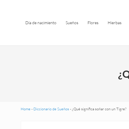
Saltar al contenido principal
Skip to header left navigation
Skip to site footer
Día de nacimiento
Sueños
Flores
Hierbas
¿Q
Home
-
Diccionario de Sueños
-
¿Qué significa soñar con un Tigre?