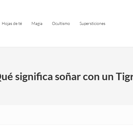
Hojas de té
Magia
Ocultismo
Supersticiones
ué significa soñar con un Tig