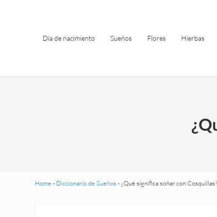
Saltar al contenido principal
Skip to header left navigation
Skip to site footer
Día de nacimiento
Sueños
Flores
Hierbas
¿Qu
Home
-
Diccionario de Sueños
-
¿Qué significa soñar con Cosquillas