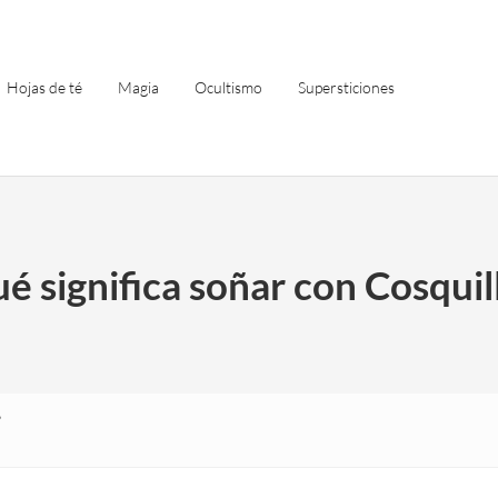
Hojas de té
Magia
Ocultismo
Supersticiones
é significa soñar con Cosquil
?