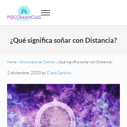
Saltar al contenido principal
Skip to header left navigation
Skip to site footer
Menu
Psicomancias
Psicomancias
¿Qué significa soñar con Distancia?
Home
-
Diccionario de Sueños
-
¿Qué significa soñar con Distancia?
2 diciembre, 2020
by
Clara Sanchís