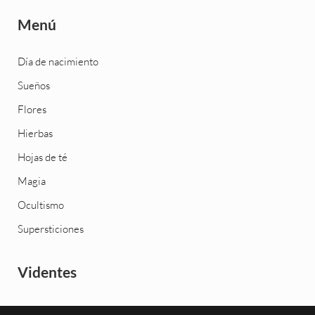
Menú
Día de nacimiento
Sueños
Flores
Hierbas
Hojas de té
Magia
Ocultismo
Supersticiones
Videntes