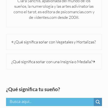
Clara Sanchís, apasionada del mundo de los
sueños, la numerología y las artes adivinatorias
como el tarot, es editora de psicomancias.com y
de videntes.com desde 2008.
Entrada anterior:
¿Qué significa soñar con Vegetales y Hortalizas?
Siguiente entrada:
¿Qué significa soñar con una Insignia o Medalla?
Sidebar
¿Qué significa tu sueño?