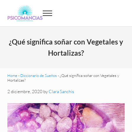
Saltar al contenido principal
Skip to header left navigation
Skip to site footer
Menu
Psicomancias
Psicomancias
¿Qué significa soñar con Vegetales y
Hortalizas?
Home
-
Diccionario de Sueños
-
¿Qué significa soñar con Vegetales y
Hortalizas?
2 diciembre, 2020
by
Clara Sanchís