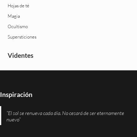
Hojas de té
Magia
Ocultismo
Supersticiones
Videntes
Inspiración
“El sol se renueva cada día. No cesará de ser eternamente
nuevo”