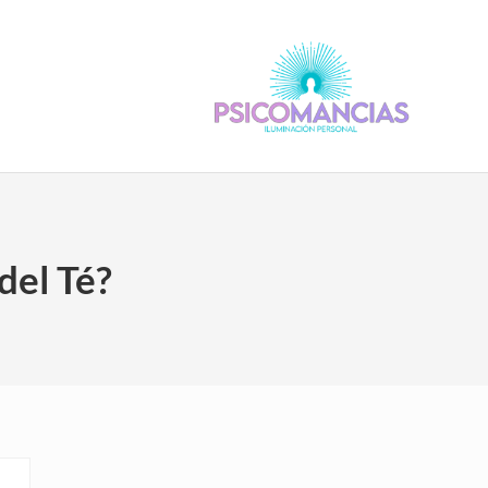
Psicomancias
Psicomancias
del Té?
Sidebar