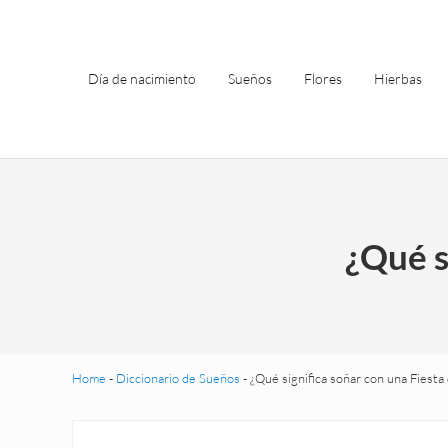
Saltar al contenido principal
Skip to header left navigation
Skip to site footer
Día de nacimiento
Sueños
Flores
Hierbas
¿Qué s
Home
-
Diccionario de Sueños
-
¿Qué significa soñar con una Fiesta 