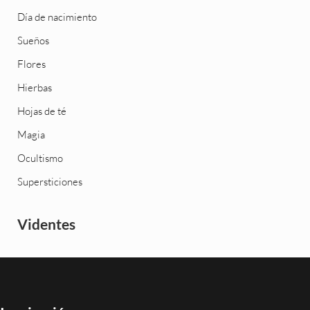
Día de nacimiento
Sueños
Flores
Hierbas
Hojas de té
Magia
Ocultismo
Supersticiones
Videntes