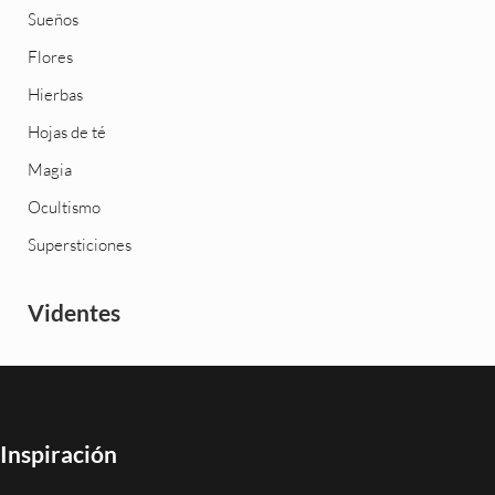
Sueños
Flores
Hierbas
Hojas de té
Magia
Ocultismo
Supersticiones
Videntes
Inspiración