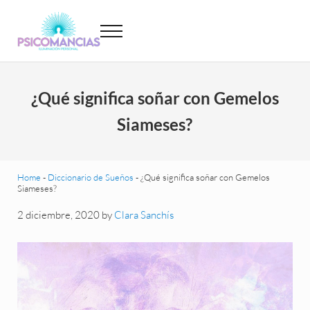
Saltar al contenido principal
Skip to header left navigation
Skip to site footer
Menu
Psicomancias
Psicomancias
¿Qué significa soñar con Gemelos
Siameses?
Home
-
Diccionario de Sueños
-
¿Qué significa soñar con Gemelos
Siameses?
2 diciembre, 2020
by
Clara Sanchís