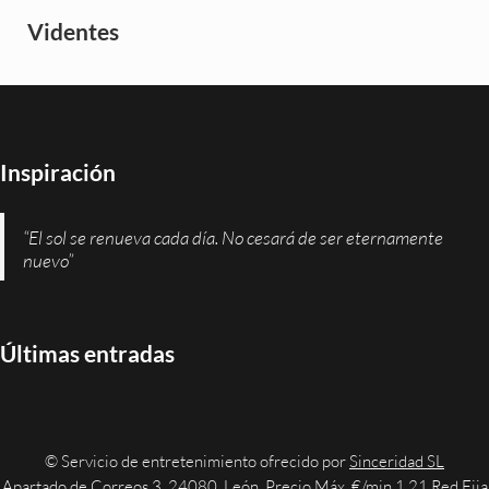
Videntes
Inspiración
“El sol se renueva cada día. No cesará de ser eternamente
nuevo”
Últimas entradas
© Servicio de entretenimiento ofrecido por
Sinceridad SL
Apartado de Correos 3, 24080, León. Precio Máx. €/min 1,21 Red Fija