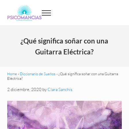
Saltar al contenido principal
Skip to header left navigation
Skip to site footer
Menu
Psicomancias
Psicomancias
¿Qué significa soñar con una
Guitarra Eléctrica?
Home
-
Diccionario de Sueños
-
¿Qué significa soñar con una Guitarra
Eléctrica?
2 diciembre, 2020
by
Clara Sanchís