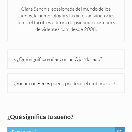
Clara Sanchís, apasionada del mundo de los
sueños, la numerología y las artes adivinatorias
como el tarot, es editora de psicomancias.com y
de videntes.com desde 2008.
Entrada anterior:
¿Qué significa soñar con un Ojo Morado?
Siguiente entrada:
¿Soñar con Peces puede predecir el embarazo?
Sidebar
¿Qué significa tu sueño?