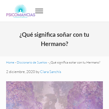
Saltar al contenido principal
Skip to header left navigation
Skip to site footer
Menu
Psicomancias
Psicomancias
¿Qué significa soñar con tu
Hermano?
Home
-
Diccionario de Sueños
-
¿Qué significa soñar con tu Hermano?
2 diciembre, 2020
by
Clara Sanchís