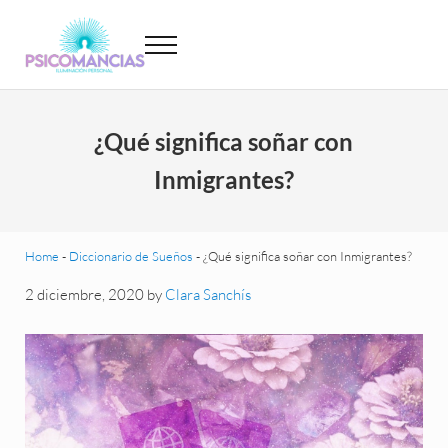
Saltar al contenido principal
Skip to header left navigation
Skip to site footer
Menu
Psicomancias
Psicomancias
¿Qué significa soñar con
Inmigrantes?
Home
-
Diccionario de Sueños
-
¿Qué significa soñar con Inmigrantes?
2 diciembre, 2020
by
Clara Sanchís