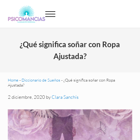
Saltar al contenido principal
Skip to header left navigation
Skip to site footer
Menu
Psicomancias
Psicomancias
¿Qué significa soñar con Ropa
Ajustada?
Home
-
Diccionario de Sueños
-
¿Qué significa soñar con Ropa
Ajustada?
2 diciembre, 2020
by
Clara Sanchís