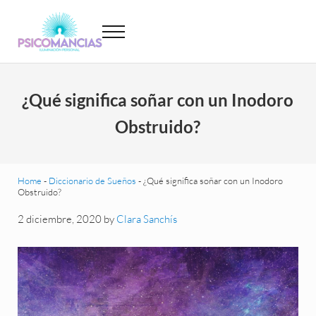
Saltar al contenido principal
Skip to header left navigation
Skip to site footer
Menu
Psicomancias
Psicomancias
¿Qué significa soñar con un Inodoro
Obstruido?
Home
-
Diccionario de Sueños
-
¿Qué significa soñar con un Inodoro
Obstruido?
2 diciembre, 2020
by
Clara Sanchís