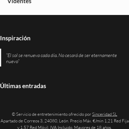
Videntes
Inspiración
“El sol se renueva cada día. No cesará de ser eternamente
nuevo”
Últimas entradas
© Servicio de entretenimiento ofrecido por
Sinceridad SL
Apartado de Correos 3, 24080, León. Precio Máx. €/min 1,21 Red Fija
y 1,57 Red Móvil. IVA Incluido. Mayores de 18 años.